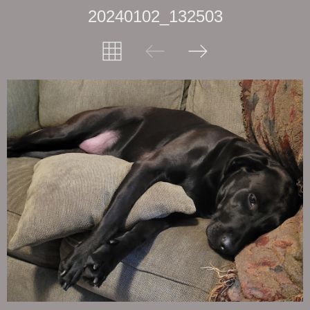
20240102_132503